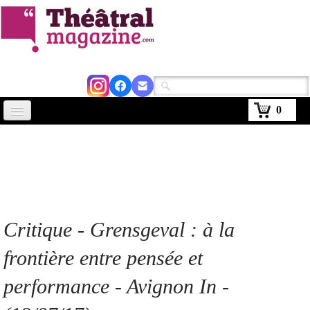
0
Accueil
Actus
Avignon 2026
Critiques
Critique
- Grensgeval
: à la
Agenda
frontière entre pensée et
Kiosque
performance - Avignon In -
Abonnement
▼