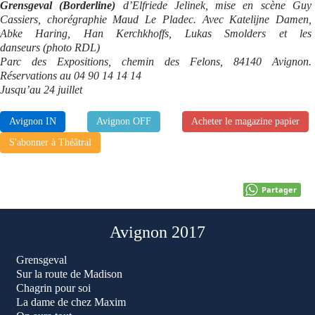
Grensgeval (Borderline)
d’Elfriede Jelinek, mise en scène Guy
Cassiers, chorégraphie Maud Le Pladec. Avec Katelijne Damen,
Abke Haring, Han Kerchkhoffs, Lukas Smolders et les
danseurs (photo RDL)
Parc des Expositions, chemin des Felons, 84140 Avignon.
Réservations au 04 90 14 14 14
Jusqu’au 24 juillet
Avignon IN
Avignon OFF
Acheter le magazine papier
S'abonner à Théâtral
Partager
Avignon 2017
Grensgeval
Sur la route de Madison
Chagrin pour soi
La dame de chez Maxim