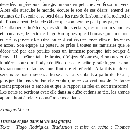
décédée, un père au chômage, un ours en peluche : voilà son univers.
Alors elle ausculte le monde, écoute le son de ses désirs, entend les
craintes de l’avenir et se perd dans les rues de Lisbonne à la recherche
du financement de la télé câblée que son père ne peut plus payer.
Des dialogues intérieurs, des situations éclairs, des rencontres bonnes
et mauvaises, le texte de Tiago Rodrigues, que Thomas Quillardet met
en scène, possède bien des portes d’entrée, des passerelles et des voies
d’accès. Son équipe au plateau se prête à toutes les fantaisies que le
décor tiré par des poulies sous un immense portique fait bouger à
l’envi. Un théâtre fait de bruits, d’objets détournés, d’ombres et de
lumières pour dire l’odyssée têtue de cette petite girafe ingénue dont
les raccourcis enfantins nous font rire et réfléchir. A la fois tendre et
sérieux ce road movie s’adresse aussi aux enfants à partir de 10 ans,
puisque Thomas Quillardet a voulu que les conventions de l’enfance
soient proposées d’emblée et que le rapport au réel en soit transformé.
Les petits se perdront avec elle dans sa quête et dans sa tête, les grands
apprendront à mieux connaître leurs enfants.
François Varlin
Tristesse et joie dans la vie des girafes
Texte : Tiago Rodrigues. Traduction et mise en scène : Thomas