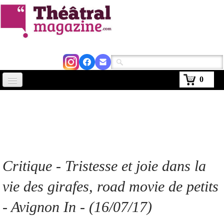
0
Accueil
Actus
Avignon 2026
Critiques
Critique
- Tristesse et joie dans la
Agenda
vie des girafes,
road movie de petits
Kiosque
- Avignon In - (16/07/17)
Abonnement
▼