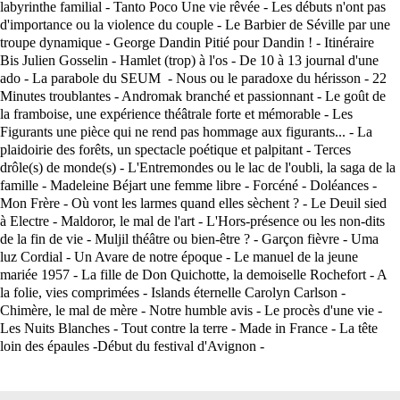
labyrinthe familial - Tanto Poco Une vie rêvée - Les débuts n'ont pas
d'importance ou la violence du couple - Le Barbier de Séville par une
troupe dynamique - George Dandin Pitié pour Dandin ! - Itinéraire
Bis Julien Gosselin - Hamlet (trop) à l'os - De 10 à 13 journal d'une
ado - La parabole du SEUM - Nous ou le paradoxe du hérisson - 22
Minutes troublantes - Andromak branché et passionnant - Le goût de
la framboise, une expérience théâtrale forte et mémorable - Les
Figurants une pièce qui ne rend pas hommage aux figurants... - La
plaidoirie des forêts, un spectacle poétique et palpitant - Terces
drôle(s) de monde(s) - L'Entremondes ou le lac de l'oubli, la saga de la
famille - Madeleine Béjart une femme libre - Forcéné - Doléances -
Mon Frère - Où vont les larmes quand elles sèchent ? - Le Deuil sied
à Electre - Maldoror, le mal de l'art - L'Hors-présence ou les non-dits
de la fin de vie - Muljil théâtre ou bien-être ? - Garçon fièvre - Uma
luz Cordial - Un Avare de notre époque - Le manuel de la jeune
mariée 1957 - La fille de Don Quichotte, la demoiselle Rochefort - A
la folie, vies comprimées - Islands éternelle Carolyn Carlson -
Chimère, le mal de mère - Notre humble avis - Le procès d'une vie -
Les Nuits Blanches - Tout contre la terre - Made in France - La tête
loin des épaules -Début du festival d'Avignon -