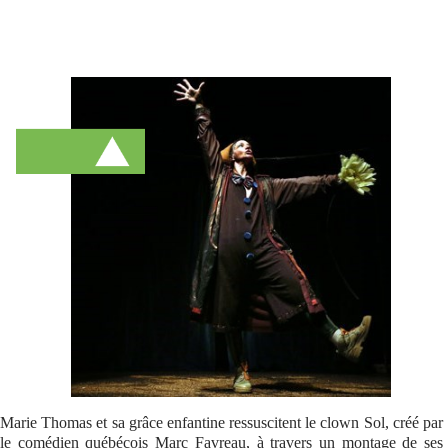
Se connecter
Marie Thomas et sa grâce enfantine ressuscitent le clown Sol, créé par
le comédien québécois Marc Favreau, à travers un montage de ses