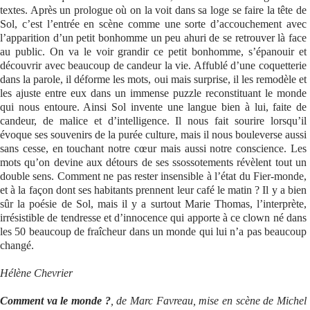
textes. Après un prologue où on la voit dans sa loge se faire la tête de
Sol, c’est l’entrée en scène comme une sorte d’accouchement avec
l’apparition d’un petit bonhomme un peu ahuri de se retrouver là face
au public. On va le voir grandir ce petit bonhomme, s’épanouir et
découvrir avec beaucoup de candeur la vie. Affublé d’une coquetterie
dans la parole, il déforme les mots, oui mais surprise, il les remodèle et
les ajuste entre eux dans un immense puzzle reconstituant le monde
qui nous entoure. Ainsi Sol invente une langue bien à lui, faite de
candeur, de malice et d’intelligence. Il nous fait sourire lorsqu’il
évoque ses souvenirs de la purée culture, mais il nous bouleverse aussi
sans cesse, en touchant notre cœur mais aussi notre conscience. Les
mots qu’on devine aux détours de ses ssossotements révèlent tout un
double sens. Comment ne pas rester insensible à l’état du Fier-monde,
et à la façon dont ses habitants prennent leur café le matin ? Il y a bien
sûr la poésie de Sol, mais il y a surtout Marie Thomas, l’interprète,
irrésistible de tendresse et d’innocence qui apporte à ce clown né dans
les 50 beaucoup de fraîcheur dans un monde qui lui n’a pas beaucoup
changé.
Hélène Chevrier
Comment va le monde ?
, de Marc Favreau, mise en scène de Michel