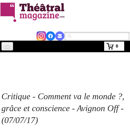
0
Accueil
Actus
Avignon 2026
Critiques
Critique
- Comment va le monde ?,
Agenda
grâce et conscience
- Avignon Off -
Kiosque
(07/07/17)
Abonnement
▼