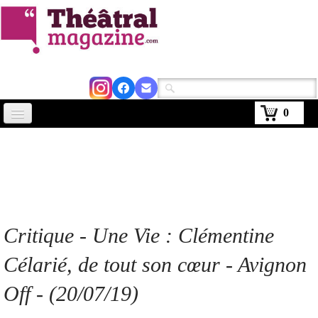
0
Accueil
Actus
Avignon 2026
Critiques
Critique - Une Vie : Clémentine
Agenda
Célarié, de tout son cœur - Avignon
Kiosque
Off - (20/07/19)
Abonnement
▼