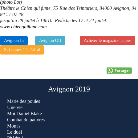
(photo Lot)
Théâtre le Chien qui fume, 75 Rue des Teinturiers, 84000 Avignon, 04
84 51 07 48
jusqu’au 28 juillet à 19h10. Relâche les 17 et 24 juillet.
www.chienquifume.com
Avignon In
Avignon Off
Acheter le magazine papier
S'abonner à Théâtral
Partager
Avignon 2019
Marie des poules
Une vie
Moi Daniel Blake
Combat de pauvres
Mom's
Le duel