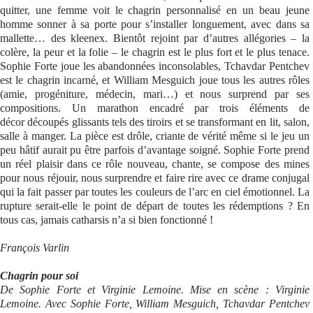
quitter, une femme voit le chagrin personnalisé en un beau jeune
homme sonner à sa porte pour s’installer longuement, avec dans sa
mallette… des kleenex. Bientôt rejoint par d’autres allégories – la
colère, la peur et la folie – le chagrin est le plus fort et le plus tenace.
Sophie Forte joue les abandonnées inconsolables, Tchavdar Pentchev
est le chagrin incarné, et William Mesguich joue tous les autres rôles
(amie, progéniture, médecin, mari…) et nous surprend par ses
compositions. Un marathon encadré par trois éléments de
décor découpés glissants tels des tiroirs et se transformant en lit, salon,
salle à manger. La pièce est drôle, criante de vérité même si le jeu un
peu hâtif aurait pu être parfois d’avantage soigné. Sophie Forte prend
un réel plaisir dans ce rôle nouveau, chante, se compose des mines
pour nous réjouir, nous surprendre et faire rire avec ce drame conjugal
qui la fait passer par toutes les couleurs de l’arc en ciel émotionnel. La
rupture serait-elle le point de départ de toutes les rédemptions ? En
tous cas, jamais catharsis n’a si bien fonctionné !
François Varlin
Chagrin pour soi
De Sophie Forte et Virginie Lemoine. Mise en scène : Virginie
Lemoine. Avec Sophie Forte, William Mesguich, Tchavdar Pentchev