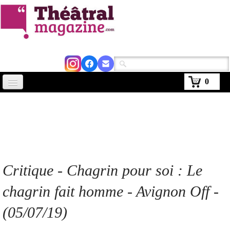
0
Accueil
Actus
Avignon 2026
Critiques
Critique
- Chagrin pour soi
: Le
Agenda
chagrin fait homme - Avignon Off -
Kiosque
(05/07/19)
Abonnement
▼