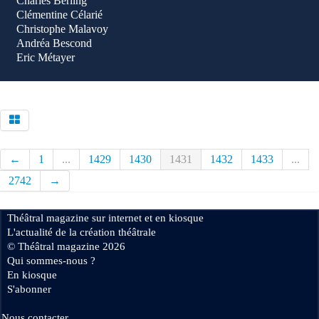
Charles Berling
Clémentine Célarié
Christophe Malavoy
Andréa Bescond
Eric Métayer
←
1
...
1429
1430
1431
1432
1433
...
2742
→
Théâtral magazine sur internet et en kiosque
L'actualité de la création théâtrale
© Théâtral magazine 2026
Qui sommes-nous ?
En kiosque
S'abonner
Nous contacter