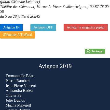
(photo ©Karine Letellier)
Théâtre des Gémeaux, 10 rue du Vieux Sextier, Avignon, 09 87 78 05
58
du 5 au 28 juillet à 20h4
5
Avignon IN
Avignon OFF
Acheter le magazine papier
S'abonner à Théâtral
Partager
Avignon 2019
Emmanuelle Béart
Pascal Rambert
Jean-Pierre Vincent
Alexandra Badea
Olivier Py
Julie Duclos
Macha Makeïeff