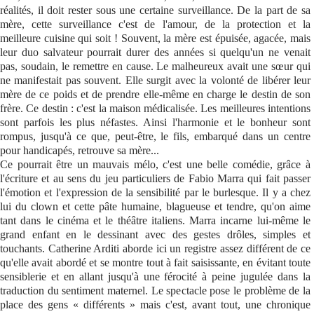
réalités, il doit rester sous une certaine surveillance. De la part de sa
mère, cette surveillance c'est de l'amour, de la protection et la
meilleure cuisine qui soit ! Souvent, la mère est épuisée, agacée, mais
leur duo salvateur pourrait durer des années si quelqu'un ne venait
pas, soudain, le remettre en cause. Le malheureux avait une sœur qui
ne manifestait pas souvent. Elle surgit avec la volonté de libérer leur
mère de ce poids et de prendre elle-même en charge le destin de son
frère. Ce destin : c'est la maison médicalisée. Les meilleures intentions
sont parfois les plus néfastes. Ainsi l'harmonie et le bonheur sont
rompus, jusqu'à ce que, peut-être, le fils, embarqué dans un centre
pour handicapés, retrouve sa mère...
Ce pourrait être un mauvais mélo, c'est une belle comédie, grâce à
l'écriture et au sens du jeu particuliers de Fabio Marra qui fait passer
l'émotion et l'expression de la sensibilité par le burlesque. Il y a chez
lui du clown et cette pâte humaine, blagueuse et tendre, qu'on aime
tant dans le cinéma et le théâtre italiens. Marra incarne lui-même le
grand enfant en le dessinant avec des gestes drôles, simples et
touchants. Catherine Arditi aborde ici un registre assez différent de ce
qu'elle avait abordé et se montre tout à fait saisissante, en évitant toute
sensiblerie et en allant jusqu'à une férocité à peine jugulée dans la
traduction du sentiment maternel. Le spectacle pose le problème de la
place des gens « différents » mais c'est, avant tout, une chronique