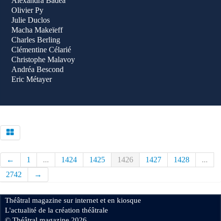
Alexandra Badea
Olivier Py
Julie Duclos
Macha Makeïeff
Charles Berling
Clémentine Célarié
Christophe Malavoy
Andréa Bescond
Eric Métayer
←
1
...
1424
1425
1426
1427
1428
...
2742
→
Théâtral magazine sur internet et en kiosque
L'actualité de la création théâtrale
© Théâtral magazine 2026