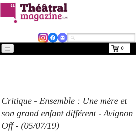
0
Accueil
Actus
Avignon 2026
Critiques
Critique - Ensemble : Une mère et
Agenda
son grand enfant différent - Avignon
Kiosque
Off - (05/07/19)
Abonnement
▼