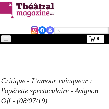
0
Accueil
Actus
Avignon 2026
Critiques
Critique - L'amour vainqueur :
Agenda
l'opérette spectaculaire - Avignon
Kiosque
Off - (08/07/19)
Abonnement
▼