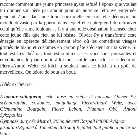
raconte comment une jeune princesse ayant refusé l’époux que voulait
lui donner son père par amour pour un autre se retrouve enfermée
pendant 7 ans dans une tour. Lorsqu’elle en sort, elle découvre un
monde dévasté par la guerre dans lequel elle entreprend de retrouver
celui qu’elle aime toujours… Il y a une telle obstination insensée chez
cette jeune fille que rien ne lui résiste. Olivier Py a transformé cette
énergie en opérette délicieusement rétro où les comédiens visages
grimés de blanc et costumes en carton-pâte s’éclatent sur la scène. Si
tout est très théâtral, tout est sublime : les voix sont puissantes et
envoûtantes, le piano porte à lui tout seul le spectacle, et le décor de
Pierre-André Weitz est kitch à souhait mais ce kitch a un goût de
merveilleux. On adore de bout en bout.
Hélène Chevrier
L'amour vainqueur,
texte, mise en scène et musique Olivier Py,
scénographie, costumes, maquillage Pierre-André Weitz, avec
Clémentine Bourgoin, Pierre Lebon, Flannan Obé, Antoni
Sykopoulos
Gymnase du lycée Mistral, 20 boulevard Raspail 84000 Avignon
jusqu’au13/juillet à 15h et/ou 20h sauf 9 juillet, tout public à partir de
9 ans