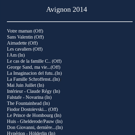
Avignon 2014
Votre maman (Off)
Sans Valentin (Off)
Airnadette (Off)
Les cavaliers (Off)
I Am (In)
Le cas de la famille C.. (Off)
George Sand, ma vie...(Off)
La Imaginacion del futu..(In)
La Famille Schroffenst..(In)
)
Mai Juin Juillet (In)
Intérieur - Claude Régy (In)
Falstafe - Novarina (In)
The Fountainhead (In)
Fiodor Dostoïevski... (Off)
Le Prince de Hombourg (In)
Huis - Ghelderode/Pauw (In)
Don Giovanni, dernière...(In)
Hypérion - Hölderlin (In)