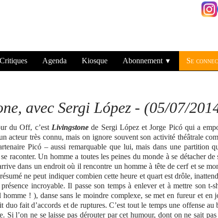
Critiques
Agenda
Kiosque
Abonnement
Se connec
▼
ne, avec Sergi López - (05/07/201
our du Off, c’est
Livingstone
de Sergi López et Jorge Picó qui a empo
 un acteur très connu, mais on ignore souvent son activité théâtrale c
partenaire Picó – aussi remarquable que lui, mais dans une partition q
e se raconter. Un homme a toutes les peines du monde à se détacher de
arrive dans un endroit où il rencontre un homme à tête de cerf et se mo
 résumé ne peut indiquer combien cette heure et quart est drôle, inatten
présence incroyable. Il passe son temps à enlever et à mettre son t-sh
el homme ! ), danse sans le moindre complexe, se met en fureur et en j
it duo fait d’accords et de ruptures. C’est tout le temps une offense au
e. Si l’on ne se laisse pas dérouter par cet humour, dont on ne sait pas 