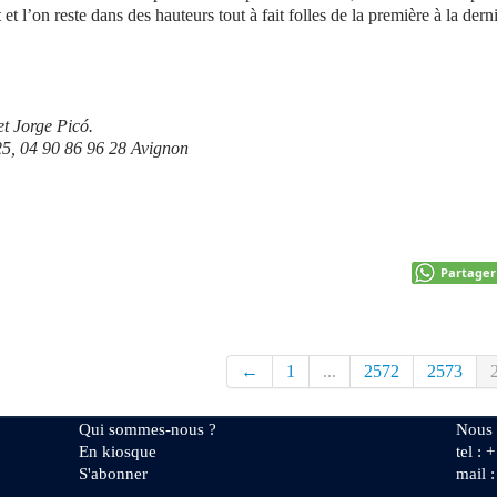
et l’on reste dans des hauteurs tout à fait folles de la première à la dern
et Jorge Picó.
25, 04 90 86 96 28 Avignon
Partager
←
1
...
2572
2573
Qui sommes-nous ?
Nous 
En kiosque
tel : 
S'abonner
mail 