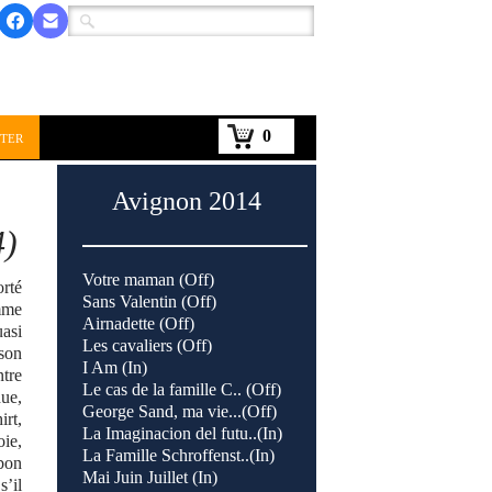
0
ter
Avignon 2014
4)
Votre maman (Off)
rté
Sans Valentin (Off)
omme
Airnadette (Off)
uasi
Les cavaliers (Off)
 son
I Am (In)
ntre
Le cas de la famille C.. (Off)
due,
George Sand, ma vie...(Off)
irt,
La Imaginacion del futu..(In)
oie,
La Famille Schroffenst..(In)
 bon
Mai Juin Juillet (In)
s’il