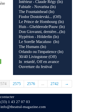
Intérieur - Claude Régy (In)
ière
Falstafe - Novarina (In)
The Fountainhead (In)
Fiodor Dostoïevski... (Off)
Le Prince de Hombourg (In)
Huis - Ghelderode/Pauw (In)
Don Giovanni, dernière...(In)
Hypérion - Hölderlin (In)
Le Sorelle Macaluso (In)
The Humans (In)
Orlando ou l'impatience (In)
30/40 Livingstone (Off)
In retardé, Off en avance
Ouverture du festival
2574
2575
2576
...
2742
→
contacter
+ (33) 1 43 27 07 03
: info@theatral-magazine.com