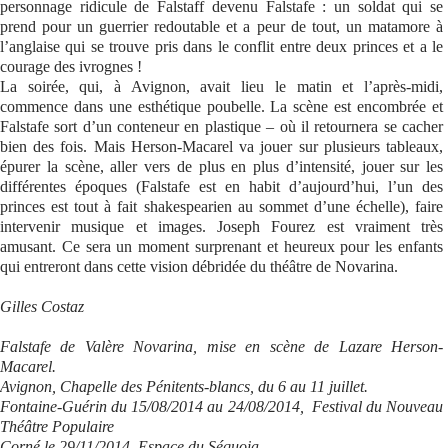
personnage ridicule de Falstaff devenu Falstafe : un soldat qui se
prend pour un guerrier redoutable et a peur de tout, un matamore à
Se connecter
l’anglaise qui se trouve pris dans le conflit entre deux princes et a le
courage des ivrognes !
La soirée, qui, à Avignon, avait lieu le matin et l’après-midi,
commence dans une esthétique poubelle. La scène est encombrée et
Falstafe sort d’un conteneur en plastique – où il retournera se cacher
bien des fois. Mais Herson-Macarel va jouer sur plusieurs tableaux,
épurer la scène, aller vers de plus en plus d’intensité, jouer sur les
différentes époques (Falstafe est en habit d’aujourd’hui, l’un des
princes est tout à fait shakespearien au sommet d’une échelle), faire
intervenir musique et images. Joseph Fourez est vraiment très
amusant. Ce sera un moment surprenant et heureux pour les enfants
qui entreront dans cette vision débridée du théâtre de Novarina.
Gilles Costaz
Falstafe de Valère Novarina, mise en scène de Lazare Herson-
Macarel.
Avignon, Chapelle des Pénitents-blancs, du 6 au 11 juillet.
Fontaine-Guérin du 15/08/2014 au 24/08/2014, Festival du Nouveau
Théâtre Populaire
Corné le 29/11/2014, Espace du Séquoia