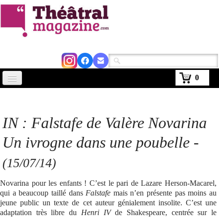
0
Accueil
Actus
IN :
Falstafe
de Valère Novarina
Avignon 2026
Un ivrogne dans une poubelle -
Critiques
(15/07/14)
Agenda
Novarina pour les enfants ! C’est le pari de Lazare Herson-Macarel,
Kiosque
qui a beaucoup taillé dans
Falstafe
mais n’en présente pas moins au
jeune public un texte de cet auteur génialement insolite. C’est une
Abonnement
adaptation très libre du
Henri IV
de Shakespeare, centrée sur le
▼