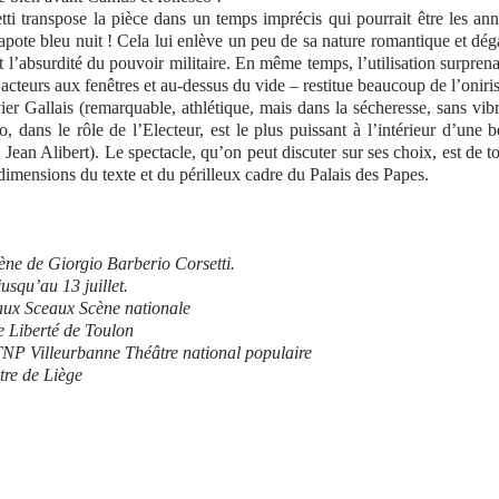
i transpose la pièce dans un temps imprécis qui pourrait être les an
apote bleu nuit ! Cela lui enlève un peu de sa nature romantique et dé
t l’absurdité du pouvoir militaire. En même temps, l’utilisation surpren
acteurs aux fenêtres et au-dessus du vide – restitue beaucoup de l’onir
vier Gallais (remarquable, athlétique, mais dans la sécheresse, sans vib
 dans le rôle de l’Electeur, est le plus puissant à l’intérieur d’une b
ean Alibert). Le spectacle, qu’on peut discuter sur ses choix, est de t
 dimensions du texte et du périlleux cadre du Palais des Papes.
ène de Giorgio Barberio Corsetti.
squ’au 13 juillet.
ux Sceaux Scène nationale
 Liberté de Toulon
NP Villeurbanne Théâtre national populaire
tre de Liège