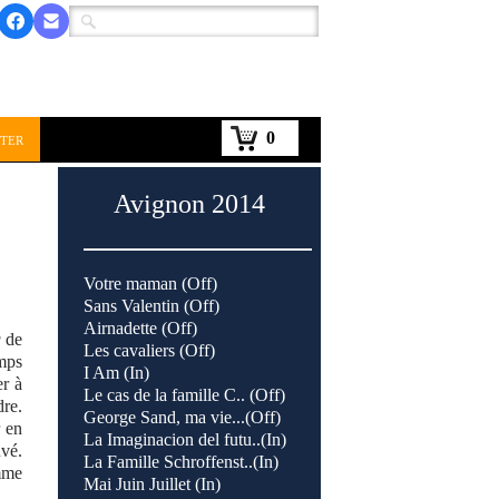
0
ter
Avignon 2014
Votre maman (Off)
Sans Valentin (Off)
Airnadette (Off)
g
de
Les cavaliers (Off)
emps
I Am (In)
er à
Le cas de la famille C.. (Off)
dre.
George Sand, ma vie...(Off)
r en
La Imaginacion del futu..(In)
uvé.
La Famille Schroffenst..(In)
omme
Mai Juin Juillet (In)