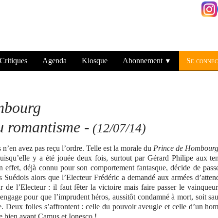
Critiques
Agenda
Kiosque
Abonnement
Se connec
▼
mbourg
u romantisme -
(12/07/14)
 n’en avez pas reçu l’ordre. Telle est la morale du
Prince de Hombour
puisqu’elle y a été jouée deux fois, surtout par Gérard Philipe aux t
n effet, déjà connu pour son comportement fantasque, décide de pass
 les Suédois alors que l’Electeur Frédéric a demandé aux armées d’atten
 l’Electeur : il faut fêter la victoire mais faire passer le vainqueu
’engage pour que l’imprudent héros, aussitôt condamné à mort, soit sa
iée. Deux folies s’affrontent : celle du pouvoir aveugle et celle d’un h
de bien avant Camus et Ionesco !