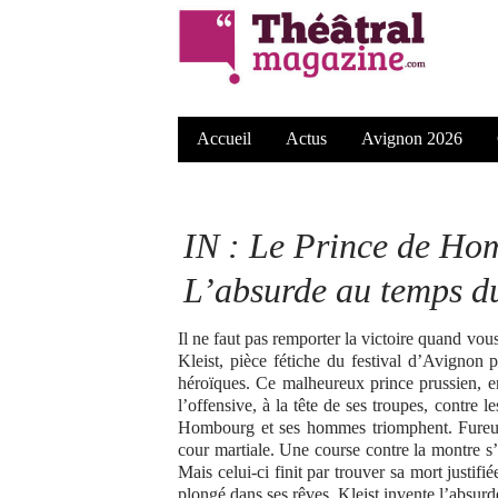
Accueil
Actus
Avignon 2026
IN :
Le Prince de Ho
L’absurde au temps d
Il ne faut pas remporter la victoire quand vous
Kleist, pièce fétiche du festival d’Avignon 
héroïques. Ce malheureux prince prussien, e
l’offensive, à la tête de ses troupes, contre
Hombourg et ses hommes triomphent. Fureur de
cour martiale. Une course contre la montre s
Mais celui-ci finit par trouver sa mort justif
plongé dans ses rêves. Kleist invente l’absur