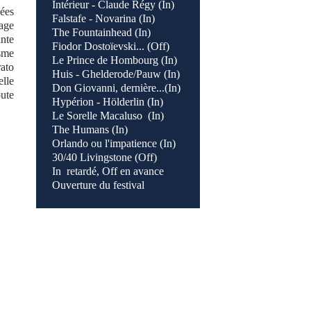
Intérieur - Claude Régy (In)
nées
Falstafe - Novarina (In)
gage
The Fountainhead (In)
ante
Fiodor Dostoïevski... (Off)
isme
Le Prince de Hombourg (In)
rato
Huis - Ghelderode/Pauw (In)
elle
Don Giovanni, dernière...(In)
oute
Hypérion - Hölderlin (In)
Le Sorelle Macaluso (In)
The Humans (In)
Orlando ou l'impatience (In)
30/40 Livingstone (Off)
In retardé, Off en avance
Ouverture du festival