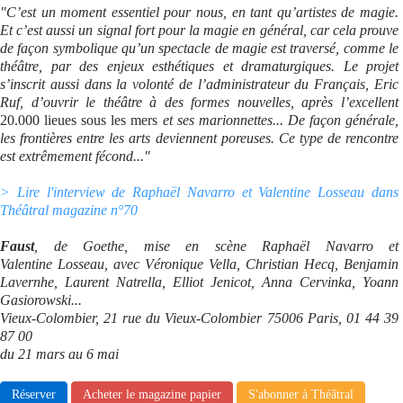
"C’est un moment essentiel pour nous, en tant qu’artistes de magie.
Et c’est aussi un signal fort pour la magie en général, car cela prouve
de façon symbolique qu’un spectacle de magie est traversé, comme le
théâtre, par des enjeux esthétiques et dramaturgiques. Le projet
s’inscrit aussi dans la volonté de l’administrateur du Français, Eric
Ruf, d’ouvrir le théâtre à des formes nouvelles, après l’excellent
20.000 lieues sous les mers
et ses marionnettes... De façon générale,
les frontières entre les arts deviennent poreuses. Ce type de rencontre
est extrêmement fécond..."
> Lire l'interview de Raphaël Navarro et Valentine Losseau dans
Théâtral magazine n°70
Faust
, de Goethe, mise en scène Raphaël Navarro et
Valentine Losseau, avec Véronique Vella, Christian Hecq, Benjamin
Lavernhe, Laurent Natrella, Elliot Jenicot, Anna Cervinka, Yoann
Gasiorowski...
Vieux-Colombier, 21 rue du Vieux-Colombier 75006 Paris, 01 44 39
87 00
du 21 mars au 6 mai
Réserver
Acheter le magazine papier
S'abonner à Théâtral