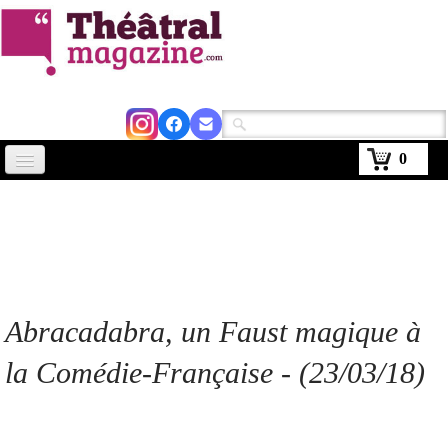
0
Accueil
Actus
Avignon 2026
Critiques
Abracadabra, un Faust magique à
Agenda
la Comédie-Française - (23/03/18)
Kiosque
Abonnement
▼