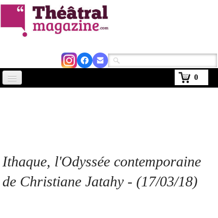
0
Accueil
Actus
Avignon 2026
Critiques
Ithaque, l'Odyssée contemporaine
Agenda
de Christiane Jatahy - (17/03/18)
Kiosque
Abonnement
▼