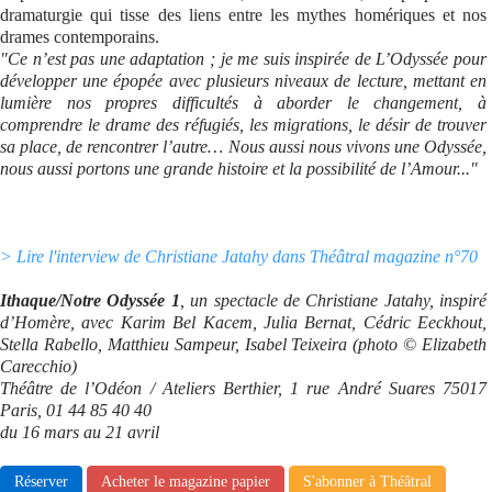
dramaturgie qui tisse des liens entre les mythes homériques et nos
drames contemporains.
"Ce n’est pas une adaptation ; je me suis inspirée de L’Odyssée pour
développer une épopée avec plusieurs niveaux de lecture, mettant en
lumière nos propres difficultés à aborder le changement, à
comprendre le drame des réfugiés, les migrations, le désir de trouver
sa place, de rencontrer l’autre… Nous aussi nous vivons une Odyssée,
nous aussi portons une grande histoire et la possibilité de l’Amour..."
> Lire l'interview de Christiane Jatahy dans Théâtral magazine n°70
Ithaque/Notre Odyssée 1
, un spectacle de Christiane Jatahy, inspiré
d’Homère, avec Karim Bel Kacem, Julia Bernat, Cédric Eeckhout,
Stella Rabello, Matthieu Sampeur, Isabel Teixeira (photo © Elizabeth
Carecchio)
Théâtre de l’Odéon / Ateliers Berthier, 1 rue André Suares 75017
Paris, 01 44 85 40 40
du 16 mars au 21 avril
Réserver
Acheter le magazine papier
S'abonner à Théâtral