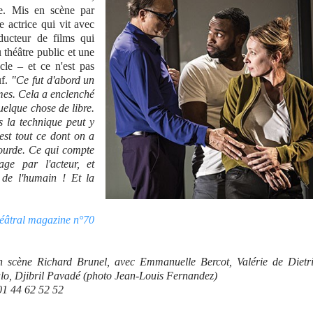
e. Mis en scène par
 actrice qui vit avec
ucteur de films qui
u théâtre public et une
le – et ce n'est pas
uf.
"Ce fut d'abord un
mes. Cela a enclenché
quelque chose de libre.
s la technique peut y
est tout ce dont on a
lourde. Ce qui compte
age par l'acteur, et
 de l'humain ! Et la
héâtral magazine n°70
n scène Richard Brunel, avec Emmanuelle Bercot, Valérie de Dietri
lo, Djibril Pavadé (photo Jean-Louis Fernandez)
01 44 62 52 52