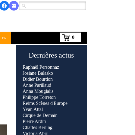
0
ter
Dernières actus
Raphaël Personnaz
Josiane Balasko
Didier Bourdon
Anne Parillaud
Anna Mouglalis
Philippe Torreton
Reims Scènes d'Europe
Yvan Attal
Cirque de Demain
Pierre Arditi
Charles Berling
Victoria Abril