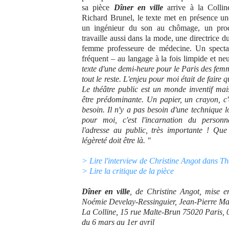
sa pièce
Dîner en ville
arrive à la Collin
Richard Brunel, le texte met en présence une
un ingénieur du son au chômage, un prod
travaille aussi dans la mode, une directrice d
femme professeure de médecine. Un spectac
fréquent – au langage à la fois limpide et ne
texte d'une demi-heure pour le Paris des fem
tout le reste. L'enjeu pour moi était de faire 
Le théâtre public est un monde inventif mai
être prédominante. Un papier, un crayon, c'
besoin. Il n'y a pas besoin d'une technique 
pour moi, c'est l'incarnation du personn
l'adresse au public, très importante ! Que
légèreté doit être là. "
> Lire l'interview de Christine Angot dans T
> Lire la critique de la pièce
Dîner en ville
, de Christine Angot, mise e
Noémie Develay-Ressinguier, Jean-Pierre Ma
La Colline, 15 rue Malte-Brun 75020 Paris, 
du 6 mars au 1er avril