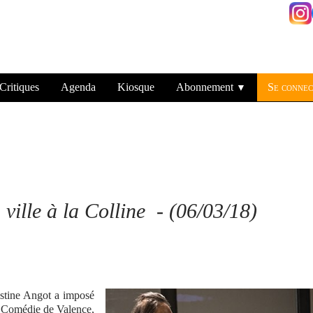
Critiques
Agenda
Kiosque
Abonnement
Se connec
▼
 ville à la Colline - (06/03/18)
istine Angot a imposé
a Comédie de Valence,