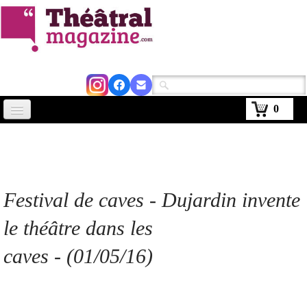
0
Accueil
Actus
Avignon 2026
Festival de caves -
Dujardin invente
Critiques
le théâtre dans les
Agenda
caves - (01/05/16)
Kiosque
Abonnement
▼