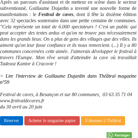
Après un parcours d'assistant et de metteur en scène dans le secteur
subventionné, Guillaume Dujardin a inventé une nouvelle forme de
Se connecter
manifestations : le
Festival de caves
, dont il fête la dixième édition
avec 32 spectacles souterrains dans une petite centaine de communes.
"Cela représente un total de 6.000 spectateurs ! C'est un public qui
peut accepter des textes ardus et qu'on ne trouve pas nécessairement
dans les grands lieux. On a plus de gens des villages que des villes. Ils
aiment qu'on leur fasse confiance et ils nous remercient
. (...)
Il y a 80
communes concernées cette année. J'aimerais développer le festival à
travers l'Europe. Mon rêve serait d'atteindre la cave où travaillait
Tadeusz Kantor à Cracovie !
> Lire l'interview de Guillaume Dujardin dans Théâtral magazine
n°59
Festival de caves, à Besançon et sur 80 communes, 03 63 35 71 04
www.festivaldecaves.fr
du 30 avril au 20 juin
Réserver
Acheter le magazine papier
S'abonner à Théâtral
Partager