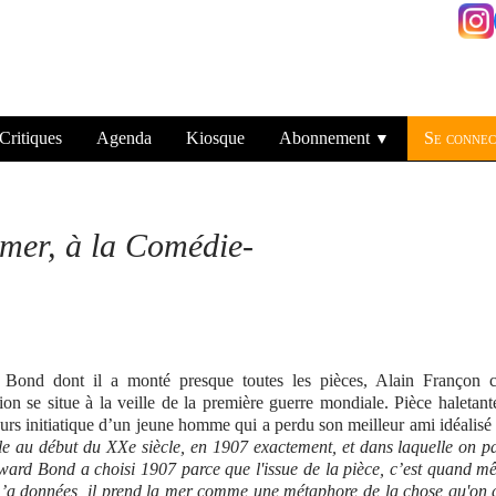
Critiques
Agenda
Kiosque
Abonnement
Se connec
▼
 mer
, à la Comédie-
Bond dont il a monté presque toutes les pièces, Alain Françon c
on se situe à la veille de la première guerre mondiale. Pièce haletant
urs initiatique d’un jeune homme qui a perdu son meilleur ami idéalisé
ule au début du XXe siècle, en 1907 exactement, et dans laquelle on p
dward Bond a choisi 1907 parce que l'issue de la pièce, c’est quand 
 m’a données, il prend la mer comme une métaphore de la chose qu'on 