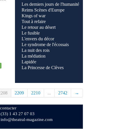
Les derniers jours de l'humanité
Reims Scènes d'Europe
Kings of war
Tout à refaire
Le retour au désert
Le fusible
L'envers du décor
Le syndrome de l'écossais
La nuit des rois
La médiation
Lapidée
La Princesse de Clèves
2208
2209
2210
...
2742
→
contacter
+ (33) 1 43 27 07 03
: info@theatral-magazine.com