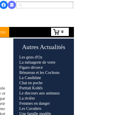
0
ter
Autres Actualités
Les gens d'Oz
La ménagerie de verre
Figaro divorce
Bénureau et les Cochons
La Candidate
Chat en poche
Portrait Koltès
rée
Le discours aux animaux
e et
La rivière
 par
Femmes en danger
arle
Les Cavaliers
même
Une famille modèle
doit