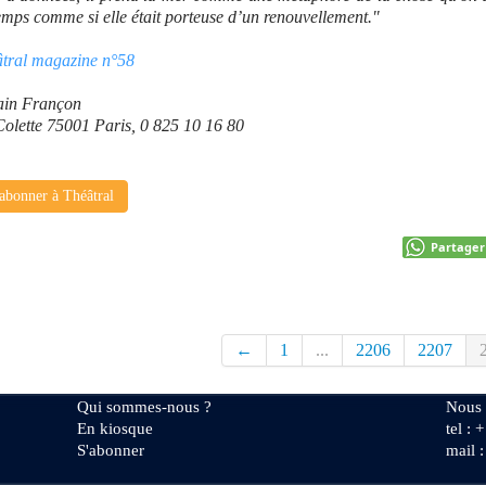
temps comme si elle était porteuse d’un renouvellement."
âtral magazine n°58
ain Françon
Colette 75001 Paris, 0 825 10 16 80
abonner à Théâtral
Partager
←
1
...
2206
2207
Qui sommes-nous ?
Nous 
En kiosque
tel : 
S'abonner
mail 