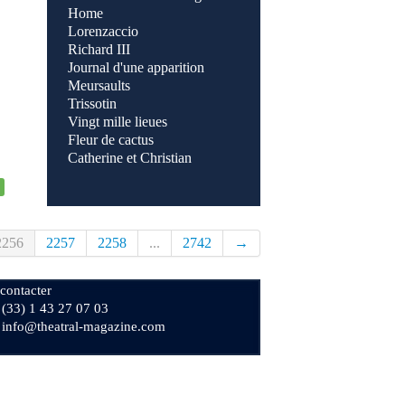
Home
Lorenzaccio
Richard III
Journal d'une apparition
Meursaults
Trissotin
Vingt mille lieues
Fleur de cactus
Catherine et Christian
2256
2257
2258
...
2742
→
contacter
+ (33) 1 43 27 07 03
: info@theatral-magazine.com