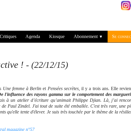
Critiques
Agenda
Kiosque
Abonnement
Se connec
▼
ctive !
-
(22/12/15)
is
Une femme à Berlin
et
Pensées secrètes,
il y a trois ans. Elle revien
e l'influence des rayons gamma sur le comportement des marguerit
ais à un atelier d’écriture qu’animait Philippe Djian. Là, j’ai renco
de Paul Zindel. J'ai tout de suite été emballée. C'est très rare, une p
ts qu'elle tente d'élever. Je suis très touchée par le thème de la résili
âtral magazine n°57