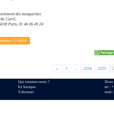
portement des marguerites
elle Carré,
75018 Paris, 01 46 06 49 24
abonner à Théâtral
Partager
←
1
...
2254
2255
Qui sommes-nous ?
Nous 
En kiosque
tel : 
S'abonner
mail 