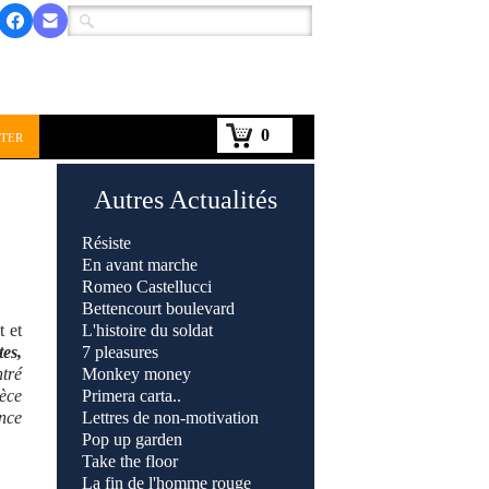
0
ter
Autres Actualités
Résiste
En avant marche
Romeo Castellucci
Bettencourt boulevard
t et
L'histoire du soldat
es,
7 pleasures
ntré
Monkey money
ièce
Primera carta..
ence
Lettres de non-motivation
Pop up garden
Take the floor
La fin de l'homme rouge