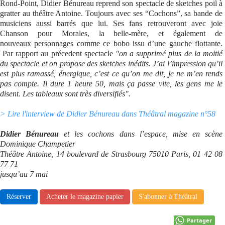
Rond-Point, Didier Bénureau reprend son spectacle de sketches poil à
gratter au théâtre Antoine. Toujours avec ses “Cochons”, sa bande de
Se connecter
musiciens aussi barrés que lui. Ses fans retrouveront avec joie
Chanson pour Morales, la belle-mère, et également de
nouveaux personnages comme ce bobo issu d’une gauche flottante.
Par rapport au précedent spectacle
"on a supprimé plus de la moitié
du spectacle et on propose des sketches inédits. J’ai l’impression qu’il
est plus ramassé, énergique, c’est ce qu’on me dit, je ne m’en rends
pas compte. Il dure 1 heure 50, mais ça passe vite, les gens me le
disent. Les tableaux sont très diversifiés".
> Lire l'interview de Didier Bénureau dans Théâtral magazine n°58
Didier Bénureau
et les cochons dans l’espace, mise en scène
Dominique Champetier
Théâtre Antoine, 14 boulevard de Strasbourg 75010 Paris, 01 42 08
77 71
jusqu’au 7 mai
Réserver
Acheter le magazine papier
S'abonner à Théâtral
Partager