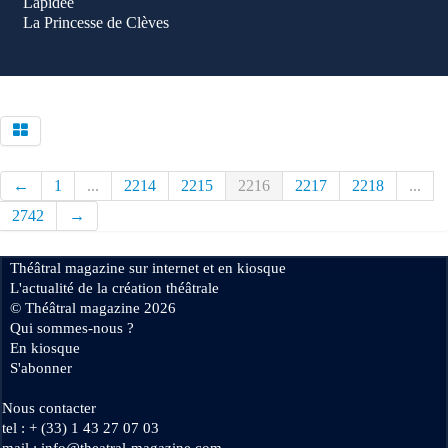
Lapidée
La Princesse de Clèves
←
1
...
2214
2215
2216
2217
2218
...
2742
→
Théâtral magazine sur internet et en kiosque
L'actualité de la création théâtrale
© Théâtral magazine 2026
Qui sommes-nous ?
En kiosque
S'abonner
Nous contacter
tel : + (33) 1 43 27 07 03