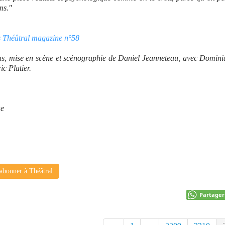
ms."
s Théâtral magazine n°58
s, mise en scène et scénographie de Daniel Jeanneteau, avec Domini
c Platier.
ne
abonner à Théâtral
Partager