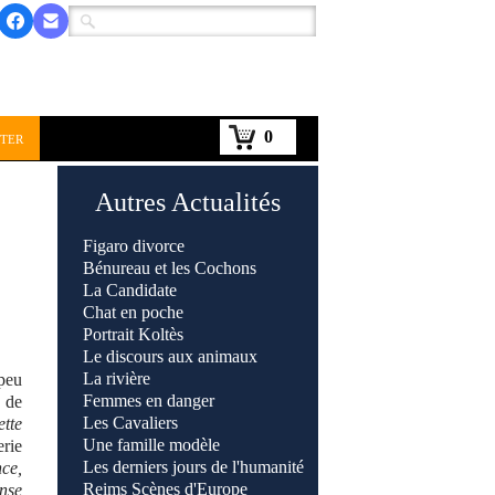
0
ter
Autres Actualités
Figaro divorce
Bénureau et les Cochons
La Candidate
Chat en poche
Portrait Koltès
Le discours aux animaux
La rivière
peu
Femmes en danger
e
de
Les Cavaliers
ette
Une famille modèle
rie
Les derniers jours de l'humanité
nce,
Reims Scènes d'Europe
ense