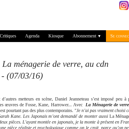
Critiques
Agenda
Kiosque
Abonnement
Se connec
▼
e
La ménagerie de verre
, au cdn
 - (07/03/16)
’autres metteurs en scène, Daniel Jeanneteau s’est imposé peu à 
 des œuvres de Fosse, Kane, Harrower... Avec
La Ménagerie de verr
'est pourtant pas des plus contemporains.
"Je n’ai pas vraiment choisi c
Sarah Kane. Les Japonais m’ont demandé de monter aussi
La Ménage
es deux pièces. L’ayant montée en japonais, je la monte à présent en Fra
une pièce réaliste et psychologique comme on le croit, parce qu’on p