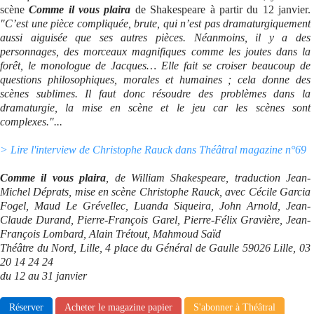
scène
Comme il vous plaira
de Shakespeare à partir du 12 janvier.
"C’est une pièce compliquée, brute, qui n’est pas dramaturgiquement
aussi aiguisée que ses autres pièces. Néanmoins, il y a des
personnages, des morceaux magnifiques comme les joutes dans la
forêt, le monologue de Jacques… Elle fait se croiser beaucoup de
questions philosophiques, morales et humaines ; cela donne des
scènes sublimes. Il faut donc résoudre des problèmes dans la
dramaturgie, la mise en scène et le jeu car les scènes sont
complexes."...
> Lire l'interview de Christophe Rauck dans Théâtral magazine n°69
Comme il vous plaira
, de William Shakespeare, traduction Jean-
Michel Déprats, mise en scène Christophe Rauck, avec Cécile Garcia
Fogel, Maud Le Grévellec, Luanda Siqueira, John Arnold, Jean-
Claude Durand, Pierre-François Garel, Pierre-Félix Gravière, Jean-
François Lombard, Alain Trétout, Mahmoud Saïd
Théâtre du Nord, Lille, 4 place du Général de Gaulle 59026 Lille, 03
20 14 24 24
du 12 au 31 janvier
Réserver
Acheter le magazine papier
S'abonner à Théâtral