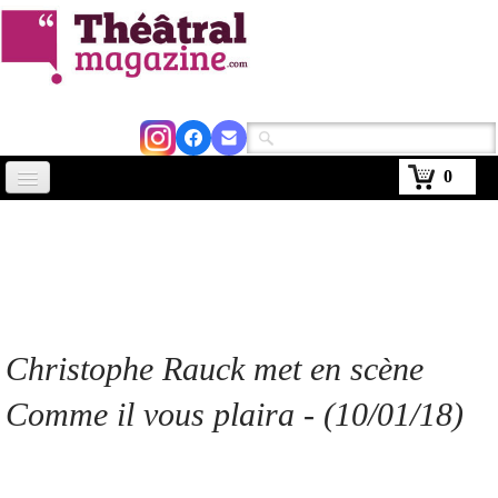
0
Accueil
Actus
Avignon 2026
Critiques
Christophe Rauck met en scène
Agenda
Comme il vous plaira
- (10/01/18)
Kiosque
Abonnement
▼