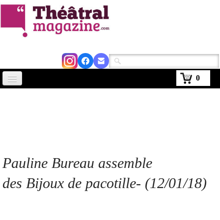
0
Accueil
Actus
Avignon 2026
Critiques
Pauline Bureau assemble
Agenda
des Bijoux
de pacotille
- (12/01/18)
Kiosque
Abonnement
▼