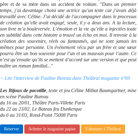
père et de sa mère dans un accident de voiture.
"Dans un premier
temps, j’ai davantage choisi une actrice qu’un texte car j’avais déjà
travaillé avec Céline. J’ai décidé de l’accompagner dans le processus
de création qu’elle avait engagé, seule, il y a deux ans. A la lecture,
son livre m’a bouleversée. L’émotion et la vie qu’elle a injectées toute
en subtilité dans cette histoire a trouvé un écho en moi. Il renvoie à la
création des souvenirs, réels ou fantasmés, qui ne sont jamais les
mêmes pour personne. Un événement vécu par un frère et une sœur
pourra être un bon souvenir pour l’un et un mauvais pour l’autre. Ce
n’est qu’ensuite qu’ils se mettent d’accord sur une version et que peut
naître un roman familial..
."
> Lire l'interview de Pauline Bureau dans Théâtral magazine n°69
Les Bijoux de pacotille
, texte et jeu Céline Milliat Baumgartner, mise
en scène Pauline Bureau
du 16 au 20/01, Théâtre Paris-Villette Paris
du 22 au 23/02, Le Bateau feu Dunkerque
du 6 au 31/03, Rond-Point 75008 Paris
Réserver
Acheter le magazine papier
S'abonner à Théâtral