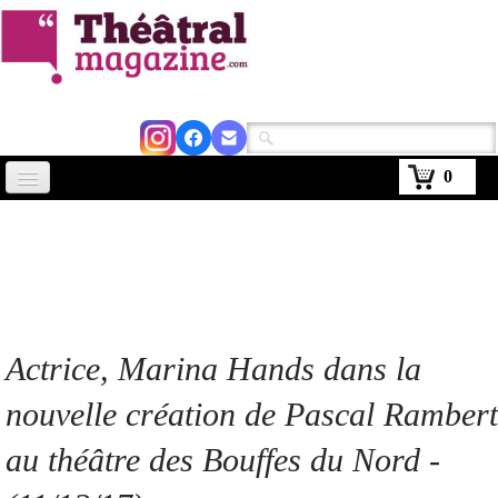
0
Accueil
Actus
Avignon 2026
Critiques
Actrice
, Marina Hands dans la
Agenda
nouvelle création de Pascal Rambert
Kiosque
au théâtre des Bouffes du Nord
-
Abonnement
▼