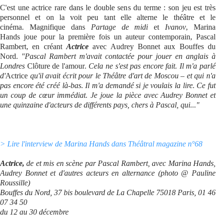
C'est une actrice rare dans le double sens du terme : son jeu est très
personnel et on la voit peu tant elle alterne le théâtre et le
cinéma. Magnifique dans
Partage de midi
et
Ivanov
, Marina
Hands joue pour la première fois un auteur contemporain, Pascal
Rambert, en créant
Actrice
avec Audrey Bonnet aux Bouffes du
Nord.
"Pascal Rambert m'avait contactée pour jouer en anglais à
Londres
Clôture de l'amour
. Cela ne s'est pas encore fait. Il m'a parlé
d'
Actrice
qu'il avait écrit pour le Théâtre d'art de Moscou – et qui n'a
pas encore été créé là-bas. Il m'a demandé si je voulais la lire. Ce fut
un coup de cœur immédiat. Je joue la pièce avec Audrey Bonnet et
une quinzaine d'acteurs de différents pays, chers à Pascal, qui..."
> Lire l'interview de Marina Hands dans Théâtral magazine n°68
Actrice,
de et mis en scène par Pascal Rambert, avec Marina Hands,
Audrey Bonnet et d'autres acteurs en alternance (photo @ Pauline
Roussille)
Bouffes du Nord, 37 bis boulevard de La Chapelle 75018 Paris, 01 46
07 34 50
du 12 au 30 décembre