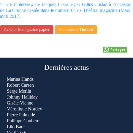
> Lire l’interview de Jacques Lassalle par Gilles Costaz à l’occasion
de La Cruche cassée dans le numéro 64 de
Théâtral magazine (Mars-
avril 2017)
Acheter le magazine papier
S'abonner à Théâtral
Partager
Dernières actus
Marina Hands
Robert Carsen
Serge Merlin
Johnny Halliday
Gisèle Vienne
Véronique Nordey
Pierre Palmade
Philippe Caubère
Lilo Baur
Cyril Teste