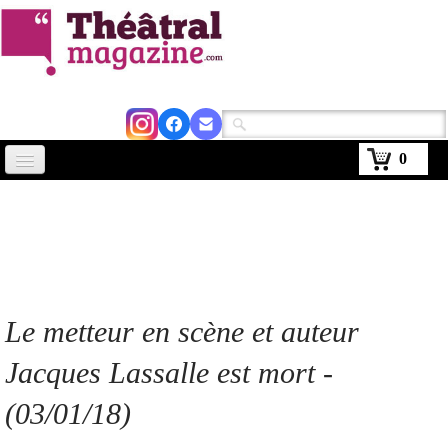
0
Accueil
Actus
Avignon 2026
Critiques
Le metteur en scène et auteur
Agenda
Jacques Lassalle est mort -
Kiosque
(03/01/18)
Abonnement
▼