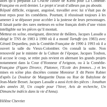
alors qu’il préparait
La Cruche cassée
de Kleist pour La Comédie-
Française en avril dernier. Le projet n’avait d’ailleurs pas pu aboutir.
Réputé difficile, exigeant, angoissé, travailler avec lui n’était pas de
tout repos pour les comédiens. Pourtant, il réussissait toujours à les
amener à se dépasser pour accéder à la justesse de leurs personnages.
Il faisait partie des rares metteurs en scène français dotés d’une vision
intelligible sur les pièces qu’il montait.
Metteur en scène, enseignant, directeur de théâtres, Jacques Lassalle a
dirigé le TNS de 1983 à 1990 où il a monté
Tartuffe
(en 1983) avec
Gérard Depardieu, puis la Comédie-Française de 1990 à 1993 où il a
ouvert la salle du Vieux-Colombier. On connaît la suite. Non
renouvelé par le ministre de la Culture de l’époque, Jacques Toubon,
il accuse le coup, se retire puis revient en alternant les grands projets
notamment dans la Cour d’Honneur d’Avignon, ou à la Comédie-
Française
(Figaro Divorce, Platonov, l’Ecole des femmes…)
et les
mises en scène plus discrètes comme
Monsieur X
dit Pierre Rabier
d'après
La Douleur
de Marguerite Duras ou Rue de Babylone de
Jean-Marie Besset. Jacques Lassalle a aussi écrit des pièces :
Jonathan
des années 30, Un couple pour l’hiver, Avis de recherche, Un
Dimanche indécis dans la vie d'Anna).
Hélène Chevrier