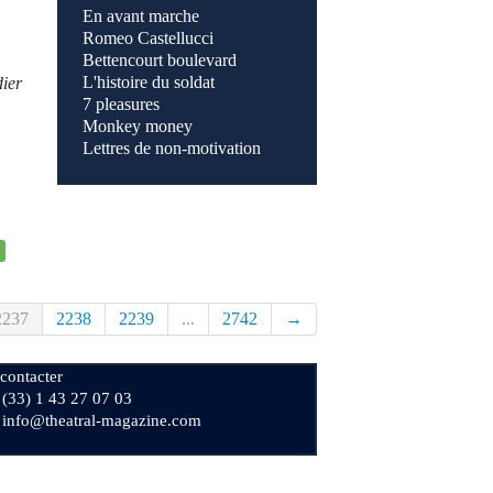
En avant marche
Romeo Castellucci
Bettencourt boulevard
L'histoire du soldat
ier
7 pleasures
Monkey money
Lettres de non-motivation
2237
2238
2239
...
2742
→
contacter
+ (33) 1 43 27 07 03
: info@theatral-magazine.com