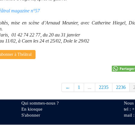
éâtral magazine n°57
ltès, mise en scène d’Arnaud Meunier, avec Catherine Hiegel, Did
n.
Paris, 01 42 74 22 77, du 20 au 31 janvier
au 11/02, à Caen les 24 et 25/02, Dole le 29/02
abonner à Théâtral
Partager
←
1
...
2235
2236
Qui sommes-nous ?
Nous 
En kiosque
tel : 
S'abonner
mail 