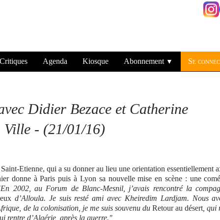
Critiques
Agenda
Kiosque
Abonnement
Se connec
▼
 avec Didier Bezace et Catherine
 Ville - (21/01/16)
Saint-Etienne, qui a su donner au lieu une orientation essentiellement 
ier donne à Paris puis à Lyon sa nouvelle mise en scène : une comé
"En 2002, au Forum de Blanc-Mesnil, j’avais rencontré la compag
reux
d’Alloula. Je suis resté ami avec Kheiredim Lardjam. Nous av
Afrique, de la colonisation, je me suis souvenu du
Retour au désert
, qui
i rentre d’Algérie, après la guerre."