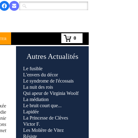
0
ter
Autres Actualités
Le fusible
L'envers du décor
Le syndrome de l'écossais
La nuit des rois
Qui apeur de Virginia Woolf
La médiation
Le bruit court que...
axée
Lapidée
die
La Princesse de Clèves
nie
Victor F.
ons
Les Molière de Vitez
 met
Résiste