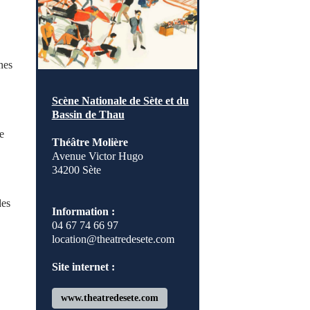
nes
Scène Nationale de Sète et du
Bassin de Thau
e
Théâtre Molière
Avenue Victor Hugo
34200 Sète
des
Information :
04 67 74 66 97
location@theatredesete.com
Site internet :
www.theatredesete.com