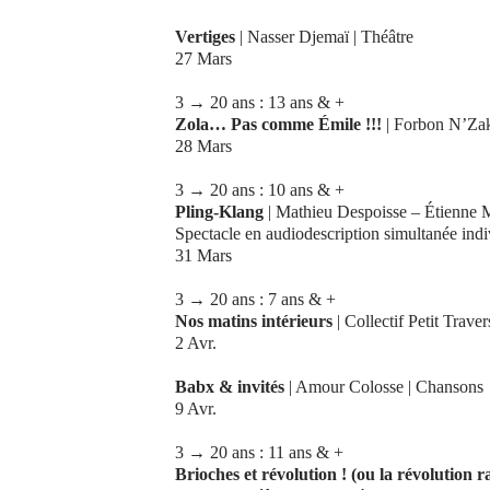
Vertiges
| Nasser Djemaï | Théâtre
27 Mars
3 → 20 ans : 13 ans & +
Zola… Pas comme Émile !!!
| Forbon N’Zak
28 Mars
3 → 20 ans : 10 ans & +
Pling-Klang
| Mathieu Despoisse – Étienne M
Spectacle en audiodescription simultanée indi
31 Mars
3 → 20 ans : 7 ans & +
Nos matins intérieurs
| Collectif Petit Trave
2 Avr.
Babx & invités
| Amour Colosse | Chansons
9 Avr.
3 → 20 ans : 11 ans & +
Brioches et révolution ! (ou la révolution r