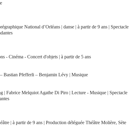
re
égraphique National d’Orléans | danse | à partir de 9 ans | Spectacle
ndantes
s - Cinéma - Concert d'objets | à partir de 5 ans
– Bastian Pfefferli – Benjamin Lévy | Musique
ng | Fabrice Melquiot Agathe Di Piro | Lecture - Musique | Spectacle
antes
âtre | à partir de 9 ans | Production déléguée Théâtre Molière, Sète