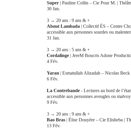
Super
| Pauline Collin – Cie Pour M. | Théât
30 Jan.
3 → 20 ans : 9 ans & +
About Lambada
| Collectif ÈS – Centre Chor
accessible aux personnes sourdes ou malente
31 Jan.
3 → 20 ans : 5 ans & +
Cordalinge
| JereM Boucris Adone Production
4 Fév.
Yaran
| Esmatullah Alizadah – Nicolas Beck 
6 Fév.
La Contrebande
- Lectures au bord de l’éta
accessible aux personnes aveugles ou malvoy
9 Fév.
3 → 20 ans : 9 ans & +
Bao Bras
| Élise Douyère – Cie Elisheba | Thé
13 Fév.