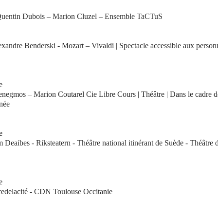
Quentin Dubois – Marion Cluzel – Ensemble TaCTuS
exandre Benderski - Mozart – Vivaldi | Spectacle accessible aux person
e
Benegmos – Marion Coutarel Cie Libre Cours | Théâtre | Dans le cadre d
anée
e
Deaibes - Riksteatern - Théâtre national itinérant de Suède - Théâtre 
e
redelacité - CDN Toulouse Occitanie