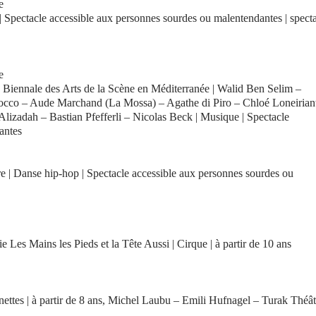
e
 Spectacle accessible aux personnes sourdes ou malentendantes | spect
e
a Biennale des Arts de la Scène en Méditerranée | Walid Ben Selim –
occo – Aude Marchand (La Mossa) – Agathe di Piro – Chloé Loneirian
izadah – Bastian Pfefferli – Nicolas Beck | Musique | Spectacle
antes
e | Danse hip-hop | Spectacle accessible aux personnes sourdes ou
e Les Mains les Pieds et la Tête Aussi | Cirque | à partir de 10 ans
nettes | à partir de 8 ans, Michel Laubu – Emili Hufnagel – Turak Théât