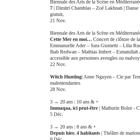
Biennale des Arts de la Scène en Méditerrané
7
| Dimitri Chamblas – Zoé Lakhnati | Danse |
gratuit,
21 Nov.
Biennale des Arts de la Scène en Méditerrané
Cette Mer en moi…
Concert de clôture de l
Emmanuelle Ader – Sara Giometti – Lilia Ru
Ihab Redwan – Mathias Imbert – Esmatullah Al
accessible aux personnes aveugles ou malvoy
22 Nov.
Witch Hunting
| Anne Nguyen – Cie par Terr
malentendantes
28 Nov.
3 → 20 ans : 10 ans & +
Immaqaa, ici peut-être
| Mathurin Bolze - Ci
5 Déc.
3 → 20 ans : 8 ans & +
Depuis hier. 4 habitants
| Théâtre de marion
9 Déc.