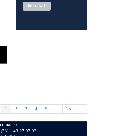
theatre14.fr
w
1
2
3
4
5
...
25
→
contacter
+ (33) 1 43 27 07 03