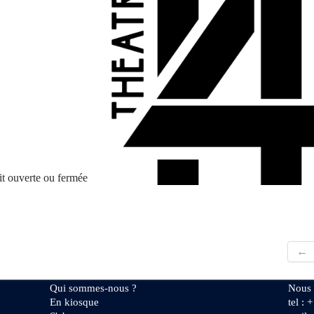
soit ouverte ou fermée
←
Qui sommes-nous ?
Nous 
En kiosque
tel : 