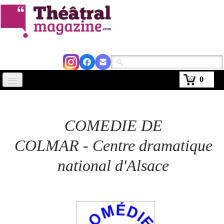
0
Accueil
Actus
COMEDIE DE
Avignon 2026
COLMAR - Centre dramatique
Critiques
national d'Alsace
Agenda
Kiosque
Abonnement
▼