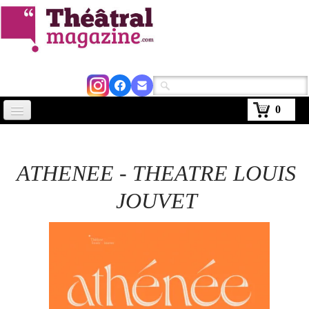
0
Accueil
Actus
ATHENEE - THEATRE LOUIS
Avignon 2026
JOUVET
Critiques
Agenda
Kiosque
Abonnement
▼