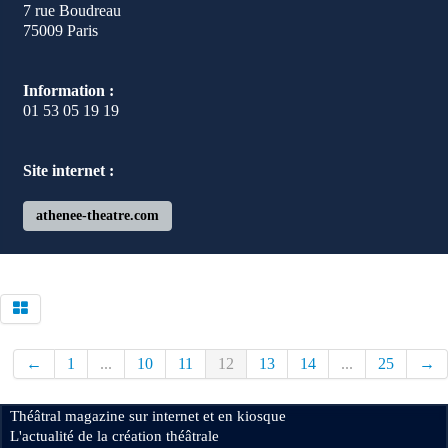
7 rue Boudreau
75009 Paris
Information :
01 53 05 19 19
Site internet :
athenee-theatre.com
←
1
...
10
11
12
13
14
...
25
→
Théâtral magazine sur internet et en kiosque
L'actualité de la création théâtrale