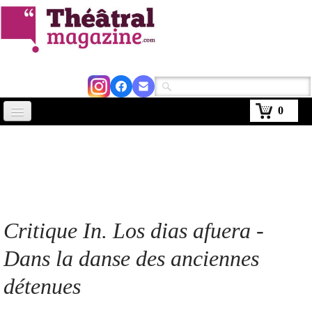
0
Accueil
Actus
Avignon 2026
Critiques
Critique In. Los dias afuera -
Agenda
Dans la danse des anciennes
Kiosque
détenues
Abonnement
▼