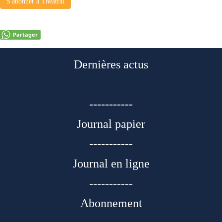
S'abonner à Théâtral
Partager
Dernières actus
-----------
Journal papier
-----------
Journal en ligne
-----------
Abonnement