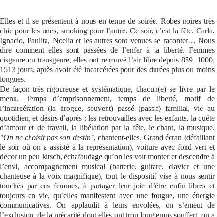
Se connecter
Elles et il se présentent à nous en tenue de soirée. Robes noires très
chic pour les unes, smoking pour l’autre. Ce soir, c’est la fête. Carla,
Ignacio, Paulita, Noelia et les autres sont venues se raconter… Nous
dire comment elles sont passées de l’enfer à la liberté. Femmes
cisgenre ou transgenre, elles ont retrouvé l’air libre depuis 859, 1000,
1513 jours, après avoir été incarcérées pour des durées plus ou moins
longues.
De façon très rigoureuse et systématique, chacun(e) se livre par le
menu. Temps d’emprisonnement, temps de liberté, motif de
l’incarcération (la drogue, souvent) passé (passif) familial, vie au
quotidien, et désirs d’après : les retrouvailles avec les enfants, la quête
d’amour et de travail, la libération par la fête, le chant, la musique.
"On ne choisit pas son destin"
, chantent-elles. Grand écran (défaillant
le soir où on a assisté à la représentation), voiture avec fond vert et
décor un peu kitsch, échafaudage qu’on les voit monter et descendre à
l’envi, accompagnement musical (batterie, guitare, clavier et une
chanteuse à la voix magnifique), tout le dispositif vise à nous sentir
touchés par ces femmes, à partager leur joie d’être enfin libres et
toujours en vie, qu’elles manifestent avec une fougue, une énergie
communicatives. On applaudit à leurs envolées, on s’émeut de
l’exclusion, de la précarité dont elles ont trop longtemps souffert, on a