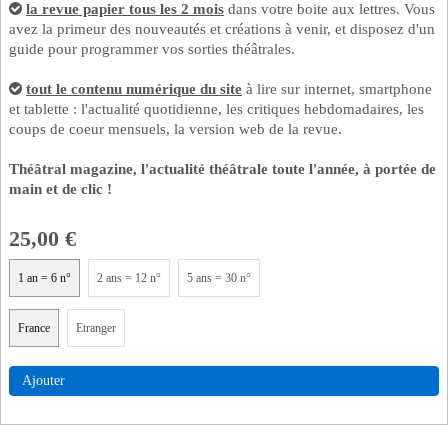
la revue papier tous les 2 mois
dans votre boite aux lettres. Vous
avez la primeur des nouveautés et créations à venir, et disposez d'un
Se connecter
guide pour programmer vos sorties théâtrales.
tout le contenu numérique du site
à lire sur internet, smartphone
et tablette : l'actualité quotidienne, les critiques hebdomadaires, les
coups de coeur mensuels, la version web de la revue.
Théâtral magazine, l'actualité théâtrale toute l'année, à portée de
main et de clic !
25,00 €
1 an = 6 n°
2 ans = 12 n°
5 ans = 30 n°
France
Etranger
Ajouter