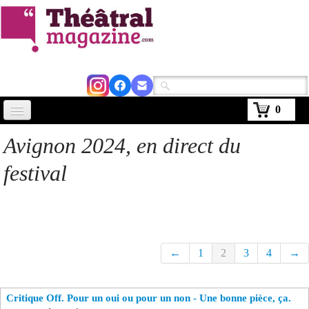
0
Accueil
Avignon 2024, en direct du
Actus
festival
Avignon 2026
Critiques
Agenda
←
1
2
3
4
→
Kiosque
Critique Off. Pour un oui ou pour un non - Une bonne pièce, ça.
Abonnement
▼