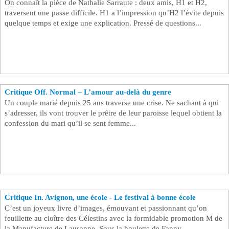
On connaît la pièce de Nathalie Sarraute : deux amis, H1 et H2,
traversent une passe difficile. H1 a l’impression qu’H2 l’évite depuis
Se connecter
quelque temps et exige une explication. Pressé de questions...
Critique Off. Normal – L’amour au-delà du genre
Un couple marié depuis 25 ans traverse une crise. Ne sachant à qui
s’adresser, ils vont trouver le prêtre de leur paroisse lequel obtient la
confession du mari qu’il se sent femme...
Critique In. Avignon, une école - Le festival à bonne école
C’est un joyeux livre d’images, émouvant et passionnant qu’on
feuillette au cloître des Célestins avec la formidable promotion M de
la Manufacture de Lausanne. Sous la houlette de Fanny...