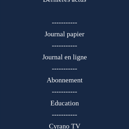
-----------
Journal papier
-----------
Journal en ligne
-----------
Abonnement
-----------
Education
-----------
Cyrano TV