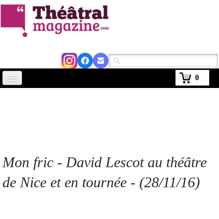
0
Accueil
Actus
Avignon 2026
Critiques
Mon fric
- David Lescot au théâtre
Agenda
de Nice et en tournée - (28/11/16)
Kiosque
Abonnement
▼