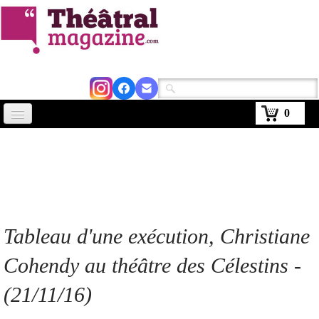
0
Accueil
Actus
Avignon 2026
Critiques
Tableau d'une exécution
, Christiane
Agenda
Cohendy au théâtre des Célestins -
Kiosque
(21/11/16)
Abonnement
▼