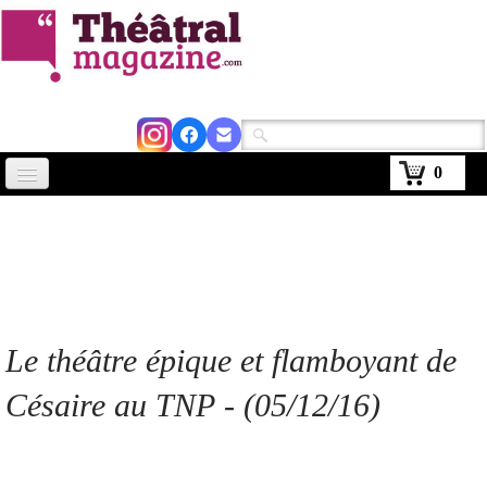
0
Accueil
Actus
Avignon 2026
Critiques
Le théâtre épique et flamboyant de
Agenda
Césaire au TNP - (05/12/16)
Kiosque
Abonnement
▼