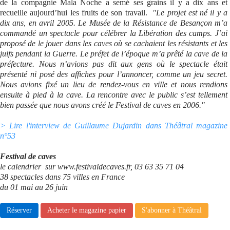
de la compagnie Mala Noche a semé ses grains il y a dix ans et
recueille aujourd’hui les fruits de son travail.
"Le projet est né il y a
Se connecter
dix ans, en avril 2005. Le Musée de la Résistance de Besançon m’a
commandé un spectacle pour célébrer la Libération des camps. J’ai
proposé de le jouer dans les caves où se cachaient les résistants et les
juifs pendant la Guerre. Le préfet de l’époque m’a prêté la cave de la
préfecture. Nous n’avions pas dit aux gens où le spectacle était
présenté ni posé des affiches pour l’annoncer, comme un jeu secret.
Nous avions fixé un lieu de rendez-vous en ville et nous rendions
ensuite à pied à la cave. La rencontre avec le public s’est tellement
bien passée que nous avons créé le Festival de caves en 2006."
> Lire l'interview de Guillaume Dujardin dans Théâtral magazine
n°53
Festival de caves
le calendrier sur www.festivaldecaves.fr, 03 63 35 71 04
38 spectacles dans 75 villes en France
du 01 mai au 26 juin
Réserver
Acheter le magazine papier
S'abonner à Théâtral