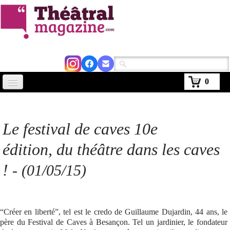
0
Accueil
Actus
Le festival de caves 10e
Avignon 2026
édition,
du théâtre dans les caves
Critiques
!
-
(01/05/15)
Agenda
Kiosque
“Créer en liberté”, tel est le credo de Guillaume Dujardin, 44 ans, le
père du Festival de Caves à Besançon. Tel un jardinier, le fondateur
Abonnement
▼