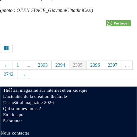
(photo : OPEN-SPACE_GiovanniCittadiniCesi)
Partager
←
1
...
2393
2394
2395
2396
2397
...
2742
→
Théâtral magazine sur internet et en kiosque
L'actualité de la création théâtrale
© Théâtral magazine 2026
Qui sommes-nous ?
En kiosque
S'abonner
Nous contacter