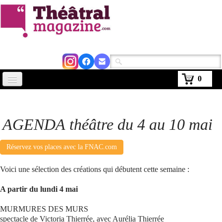
0
Accueil
Actus
AGENDA théâtre du 4 au 10 mai
Avignon 2026
Réservez vos places avec la FNAC.com
Critiques
Voici une sélection des créations qui débutent cette semaine :
Agenda
A partir du lundi 4 mai
Kiosque
MURMURES DES MURS
Abonnement
▼
spectacle de Victoria Thierrée, avec Aurélia Thierrée