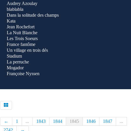
Audrey Azoulay
blablabla
Dans la solitude des champs
Kata
Jean Rochefort
La Nuit Blanche
Les Trois Soeurs
France fantôme
Un village en trois dés
Stadium
La perruche
Mogador
Françoise Nyssen
←
1
...
1843
1844
1845
1846
1847
...
2742
→