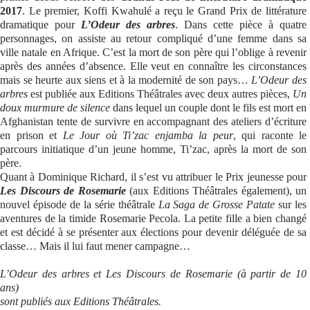
2017
. Le premier, Koffi Kwahulé a reçu le Grand Prix de littérature
dramatique pour
L’Odeur des arbres
. Dans cette pièce à quatre
personnages, on assiste au retour compliqué d’une femme dans sa
ville natale en Afrique. C’est la mort de son père qui l’oblige à revenir
après des années d’absence. Elle veut en connaître les circonstances
mais se heurte aux siens et à la modernité de son pays…
L’Odeur des
arbres
est publiée aux Editions Théâtrales avec deux autres pièces,
Un
doux murmure de silence
dans lequel un couple dont le fils est mort en
Afghanistan tente de survivre en accompagnant des ateliers d’écriture
en prison et
Le Jour où Ti’zac enjamba la peur
, qui raconte le
parcours initiatique d’un jeune homme, Ti’zac, après la mort de son
père.
Quant à Dominique Richard, il s’est vu attribuer le Prix jeunesse pour
Les Discours de Rosemarie
(aux Editions Théâtrales également), un
nouvel épisode de la série théâtrale
La Saga de Grosse Patate
sur les
aventures de la timide Rosemarie Pecola. La petite fille a bien changé
et est décidé à se présenter aux élections pour devenir déléguée de sa
classe… Mais il lui faut mener campagne…
L’Odeur des arbres et Les Discours de Rosemarie (à partir de 10
ans)
sont publiés aux Editions Théâtrales.