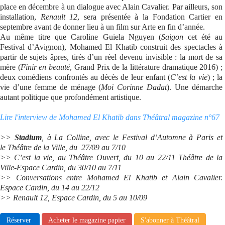
place en décembre à un dialogue avec Alain Cavalier. Par ailleurs, son
installation,
Renault 12
, sera présentée à la Fondation Cartier en
septembre avant de donner lieu à un film sur Arte en fin d’année.
Au même titre que Caroline Guiela Nguyen (
Saigon
cet été au
Festival d’Avignon), Mohamed El Khatib construit des spectacles à
partir de sujets âpres, tirés d’un réel devenu invisible : la mort de sa
mère (
Finir en beauté
, Grand Prix de la littérature dramatique 2016) ;
deux comédiens confrontés au décès de leur enfant (
C’est la vie
) ; la
vie d’une femme de ménage (
Moi Corinne Dadat
). Une démarche
autant politique que profondément artistique.
Lire l'interview de Mohamed El Khatib dans Théâtral magazine n°67
>>
Stadium
, à La Colline, avec le Festival d’Automne à Paris et
le Théâtre de la Ville, du 27/09 au 7/10
>> C’est la vie, au Théâtre Ouvert, du 10 au 22/11 Théâtre de la
Ville-Espace Cardin, du 30/10 au 7/11
>> Conversations entre Mohamed El Khatib et Alain Cavalier.
Espace Cardin, du 14 au 22/12
>> Renault 12, Espace Cardin, du 5 au 10/09
Réserver
Acheter le magazine papier
S'abonner à Théâtral