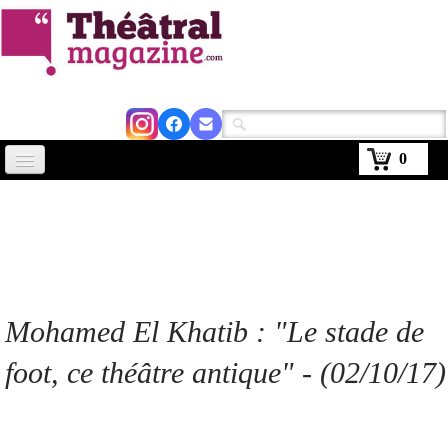
0
Accueil
Actus
Avignon 2026
Critiques
Mohamed El Khatib : "Le stade de
Agenda
foot, ce théâtre antique" - (02/10/17)
Kiosque
Abonnement
▼