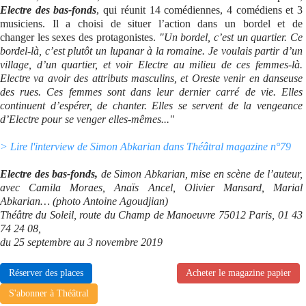
Electre des bas-fonds
, qui réunit 14 comédiennes, 4 comédiens et 3
musiciens. Il a choisi de situer l’action dans un bordel et de
changer les sexes des protagonistes.
"Un bordel, c’est un quartier. Ce
bordel-là, c’est plutôt un lupanar à la romaine. Je voulais partir d’un
village, d’un quartier, et voir Electre au milieu de ces femmes-là.
Electre va avoir des attributs masculins, et Oreste venir en danseuse
des rues. Ces femmes sont dans leur dernier carré de vie. Elles
continuent d’espérer, de chanter. Elles se servent de la vengeance
d’Electre pour se venger elles-mêmes..."
> Lire l'interview de Simon Abkarian dans Théâtral magazine n°79
Electre des bas-fonds,
de Simon Abkarian, mise en scène de l’auteur,
avec Camila Moraes, Anaïs Ancel, Olivier Mansard, Marial
Abkarian… (photo Antoine Agoudjian)
Théâtre du Soleil, route du Champ de Manoeuvre 75012 Paris, 01 43
74 24 08,
du 25 septembre au 3 novembre 2019
Réserver des places
Acheter le magazine papier
S'abonner à Théâtral