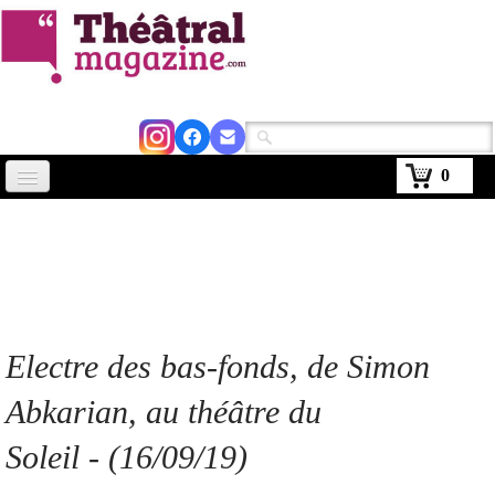
0
Accueil
Actus
Avignon 2026
Critiques
Electre des bas-fonds, de Simon
Agenda
Abkarian, au théâtre du
Kiosque
Soleil - (16/09/19)
Abonnement
▼