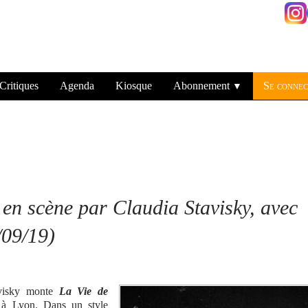
Critiques
Agenda
Kiosque
Abonnement
Se connec
▼
 en scène par Claudia Stavisky, avec
9/09/19)
avisky monte
La Vie de
, à Lyon. Dans un style