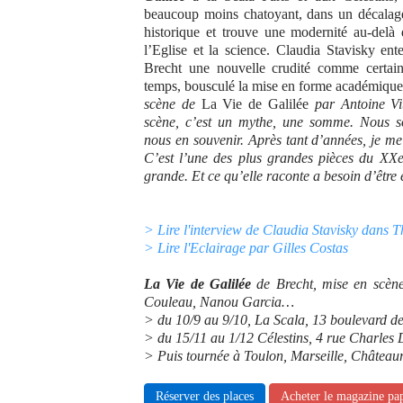
beaucoup moins chatoyant, dans un décalage
historique et trouve une modernité au-delà 
l’Eglise et la science. Claudia Stavisky e
Brecht une nouvelle crudité comme certains
temps, bousculé la mise en forme académiqu
scène de
La Vie de Galilée
par Antoine Vit
scène, c’est un mythe, une somme. Nous 
nous en souvenir. Après tant d’années, je me s
C’est l’une des plus grandes pièces du XXe 
grande. Et ce qu’elle raconte a besoin d’être
> Lire l'interview de Claudia Stavisky dans 
> Lire l'Eclairage par Gilles Costas
La Vie de Galilée
de Brecht, mise en scèn
Couleau, Nanou Garcia…
> du 10/9 au 9/10, La Scala, 13 boulevard d
> du 15/11 au 1/12 Célestins, 4 rue Charles
> Puis tournée à Toulon, Marseille, Châteaur
Réserver des places
Acheter le magazine pa