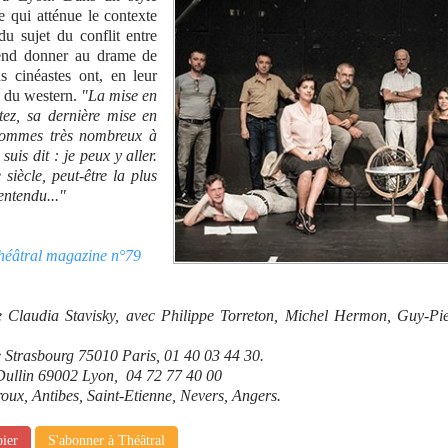
 qui atténue le contexte
du sujet du conflit entre
ntend donner au drame de
 cinéastes ont, en leur
e du western.
"La mise en
ez, sa dernière mise en
sommes très nombreux à
uis dit : je peux y aller.
siècle, peut-être la plus
 entendu..."
Théâtral magazine n°79
e Claudia Stavisky, avec Philippe Torreton, Michel Hermon, Guy-Pie
e Strasbourg 75010 Paris, 01 40 03 44 30.
 Dullin 69002 Lyon, 04 72 77 40 00
oux, Antibes, Saint-Etienne, Nevers, Angers.
pier
S'abonner à Théâtral