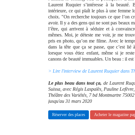
Laurent Ruquier s’intéresse à la beauté. 
intérieure, ce qui plaît le plus à une femme lo
choix. "On recherche toujours ce que l’on cr
avoir. Il y a des gens qui ne sont pas beaux m
l’être, qui arrivent à séduire et à convainc
mêmes. Moi, je déteste me voir, je me trouve
pris en photo, qu’on me filme. Avec le temps
dans la tête que ça se passe, que c’est lié 
lorsque vous étiez enfant, même si je rest
canons de beauté immuables. Un beau : il est 
> Lire l'interview de Laurent Ruquier dans 
Le plus beau dans tout ça,
de Laurent Ruqui
Suissa, avec Régis Laspalès, Pauline Lefèvre
Théâtre des Variétés, 7 bd Montmartre 75002
jusqu'au 31 mars 2020
Réserver des places
Acheter le magazine pa