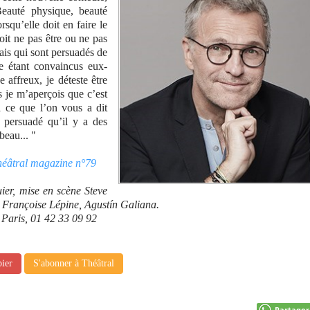
Beauté physique, beauté
rsqu’elle doit en faire le
oit ne pas être ou ne pas
ais qui sont persuadés de
re étant convaincus eux-
 affreux, je déteste être
 je m’aperçois que c’est
à ce que l’on vous a dit
e persuadé qu’il y a des
beau... "
Théâtral magazine n°79
er, mise en scène Steve
, Françoise Lépine, Agustín Galiana.
 Paris, 01 42 33 09 92
pier
S'abonner à Théâtral
Partager