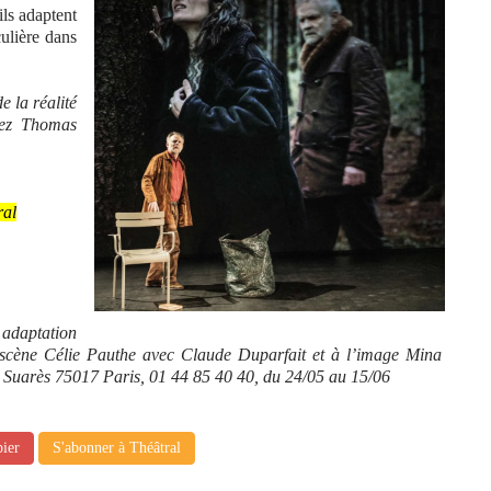
ils adaptent
culière dans
 la réalité
hez Thomas
ral
aptation
 scène Célie Pauthe
avec Claude Duparfait et à l’image Mina
ré Suarès 75017
Paris, 01 44 85 40 40, du 24/05 au 15/06
pier
S'abonner à Théâtral