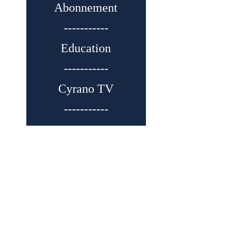
Abonnement
-----------
Education
-----------
Cyrano TV
-----------