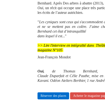
Bernhard. Après Des arbres à abattre (2013), 
Oui
, un récit qui occupe une place très parti
les écrits de l’auteur autrichien.
"
Les cyniques sont ceux qui s'accommodent de
et ne se mettent pas en colère. J’aime c
Bernhard cet état d’intranquillité
dans lequel il est..
."
>> Lire l'interview en intégralité dans Théât
magazine N°105
Jean-François Mondot
Oui,
de Thomas Bernhard, ad
Claude
Duparfait et Célie Pauthe, mise en
Kavani.
Odéon Ateliers Berthier, 1 rue And
Réserver des places
Acheter le magazine pa