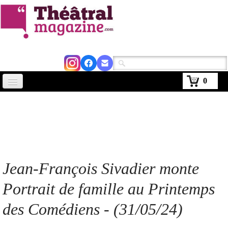
0
Accueil
Actus
Avignon 2026
Critiques
Jean-François Sivadier monte
Agenda
Portrait de famille au Printemps
Kiosque
des Comédiens - (31/05/24)
Abonnement
▼