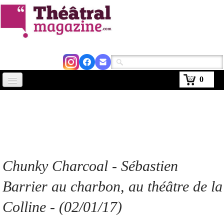
0
Accueil
Actus
Avignon 2026
Critiques
Chunky Charcoal -
Sébastien
Agenda
Barrier au charbon
,
au théâtre de la
Kiosque
Colline - (02/01/17)
Abonnement
▼