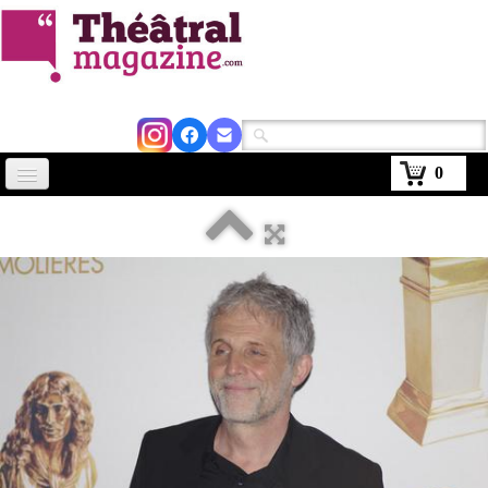
0
Accueil
Actus
Avignon 2026
Critiques
Agenda
Kiosque
Abonnement
▼