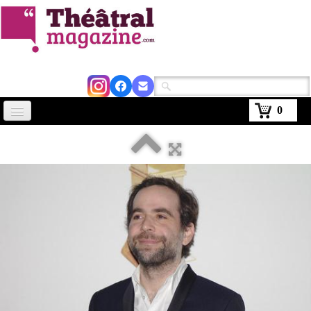
0
Accueil
Actus
Avignon 2026
Critiques
Agenda
Kiosque
Abonnement
▼