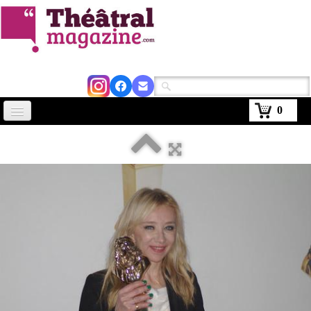
0
Accueil
Actus
Avignon 2026
Critiques
Agenda
Kiosque
Abonnement
▼