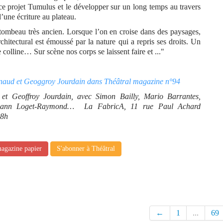
 ce projet Tumulus et le développer sur un long temps au travers
d’une écriture au plateau.
tombeau très ancien. Lorsque l’on en croise dans des paysages,
rchitectural est émoussé par la nature qui a repris ses droits. Un
colline… Sur scène nos corps se laissent faire et ..."
aignaud et Geoggroy Jourdain dans Théâtral magazine n°94
et Geoffroy Jourdain, avec Simon Bailly, Mario Barrantes,
Evann Loget-Raymond… La FabricA, 11 rue Paul Achard
18h
magazine papier
S'abonner à Théâtral
←
1
...
69