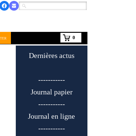
0
ter
Dernières actus
-----------
Journal papier
-----------
Journal en ligne
-----------