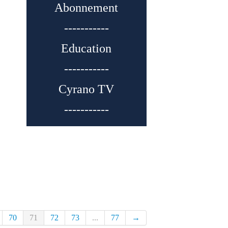
Abonnement
-----------
Education
-----------
Cyrano TV
-----------
70
71
72
73
...
77
→